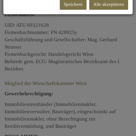
www.immoschmiede.at
Speichern
Alle akzeptieren
Firmendaten:
UID: ATU 69321628
Firmenbuchnummer: FN 428925y
Geschäftsführung und Gesellschafter: Mag. Gerhard
Strasser
Firmenbuchgericht: Handelsgericht Wien
Behörde gem. ECG: Magistratisches Bezirksamt des I.
Bezirkes
Mitglied der Wirtschaftskammer Wien
Gewerbebrechtigung:
Immobilientreuhänder (Immobilienmakler,
Immobilienverwalter, Bauträger), eingeschränkt auf
Immobilienmakler, ohne Berechtigung zur
Kreditvermittlung, und Bauträger