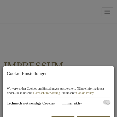
Navig
IMPRESSUM
Cookie Einstellungen
IMMOSCHMIEDE GmbH
Wir verwenden Cookies um Einstellungen zu speichern. Nähere Informationen
Grünangergasse 8/5
finden Sie in unserer
Datenschutzerklärung
und unserer
Cookie Policy
.
1010 Wien
Technisch notwendige Cookies
immer aktiv
+43 660 6500363
office@immoschmiede.at