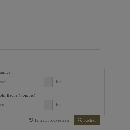
immer
-
hnfläche (von/bis)
-
Filter zurücksetzen
Suchen