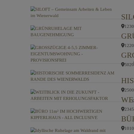
1230
GR
1220
5020
2500
2345
1010