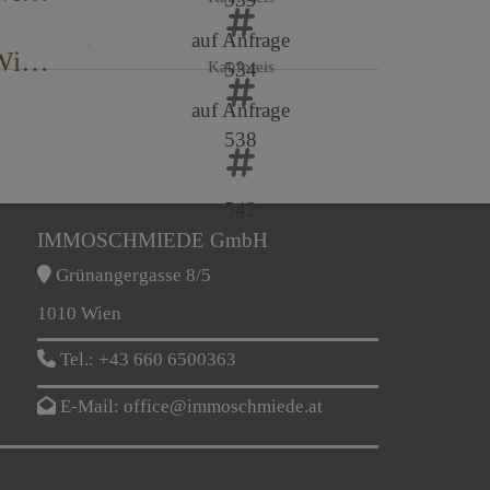
auf Anfrage
SILOFT – Gemeinsam Arbeiten & Leben im Wienerwald
534
Kaufpreis
auf Anfrage
538
542
IMMOSCHMIEDE GmbH
Grünangergasse 8/5
1010 Wien
Tel.:
+43 660 6500363
E-Mail:
office@immoschmiede.at