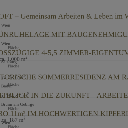
 Wien
ÜNRUHELAGE MIT BAUGENEHMIG
 Wien
Fläche
2
ca. 1.000 m
 Salzburg
Fläche
2
ca. 546 m
Fläche
 Baden
2
ca. 114,87 m
 Brunn am Gebirge
Fläche
2
ca. 187 m
 Wien
Fläche