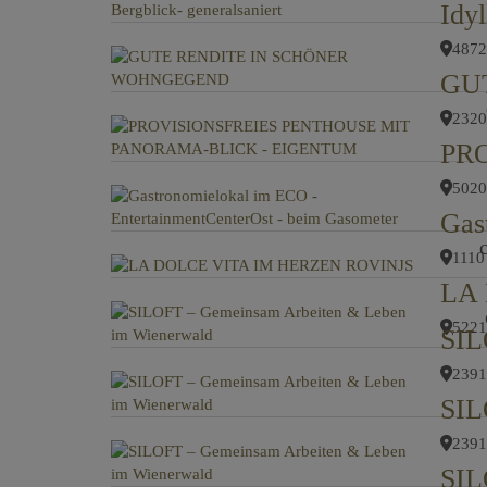
4872
2320
5020
1110
LA
5221
2391
2391