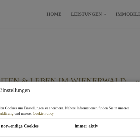
HOME
LEISTUNGEN
IMMOBIL
EITEN & LEBEN IM WIENERWALD
B
Einstellungen
K
F
n Cookies um Einstellungen zu speichern. Nähere Informationen finden Sie in unserer
erklärung
und unserer
Cookie Policy
.
P
 notwendige Cookies
immer aktiv
Ka