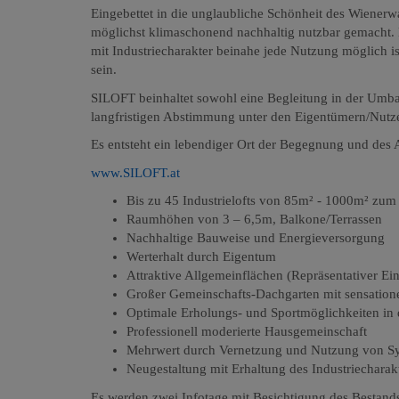
Eingebettet in die unglaubliche Schönheit des Wiener
möglichst klimaschonend nachhaltig nutzbar gemacht. 
mit Industriecharakter beinahe jede Nutzung möglich is
sein.
SILOFT beinhaltet sowohl eine Begleitung in der Umb
langfristigen Abstimmung unter den Eigentümern/Nutz
Es entsteht ein lebendiger Ort der Begegnung und des 
www.SILOFT.at
Bis zu 45 Industrielofts von 85m² - 1000m² zum
Raumhöhen von 3 – 6,5m, Balkone/Terrassen
Nachhaltige Bauweise und Energieversorgung
Werterhalt durch Eigentum
Attraktive Allgemeinflächen (Repräsentativer E
Großer Gemeinschafts-Dachgarten mit sensation
Optimale Erholungs- und Sportmöglichkeiten i
Professionell moderierte Hausgemeinschaft
Mehrwert durch Vernetzung und Nutzung von S
Neugestaltung mit Erhaltung des Industriecharak
Es werden zwei Infotage mit Besichtigung des Bestands