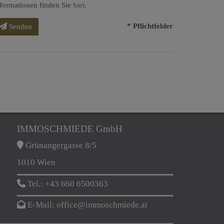
formationen finden Sie
hier
.
* Pflichtfelder
Senden
IMMOSCHMIEDE GmbH
Grünangergasse 8/5
1010 Wien
Tel.:
+43 660 6500363
E-Mail:
office@immoschmiede.at