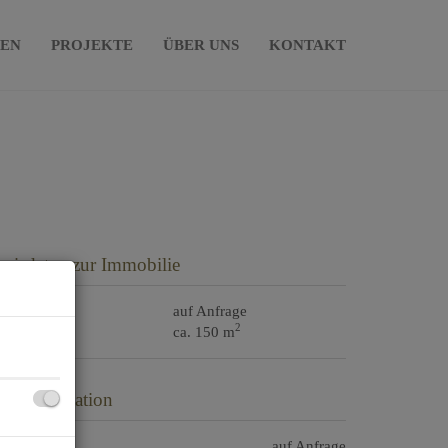
IEN
PROJEKTE
ÜBER UNS
KONTAKT
asisdaten zur Immobilie
aufpreis
auf Anfrage
2
läche
ca. 150 m
reisinformation
ufpreis:
auf Anfrage