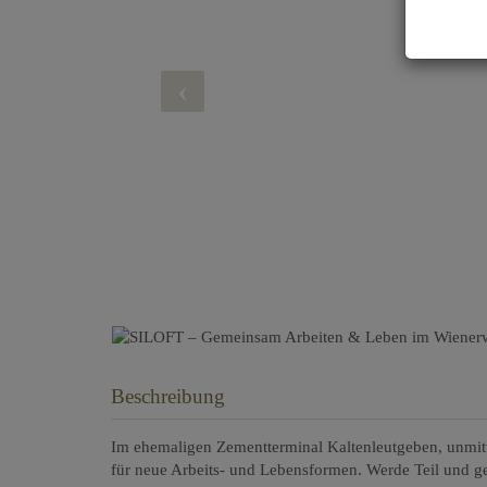
Beschreibung
Im ehemaligen Zementterminal Kaltenleutgeben, unmitte
für neue Arbeits- und Lebensformen. Werde Teil und ges