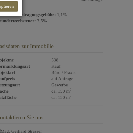
eptieren
rundbucheintragungsgebühr:
1,1%
runderwerbsteuer:
3,5%
asisdaten zur Immobilie
jektnr.
538
ermarktungsart
Kauf
bjektart
Büro / Praxis
aufpreis
auf Anfrage
utzungsart
Gewerbe
2
läche
ca. 150 m
2
tzfläche
ca. 150 m
ontaktieren Sie uns