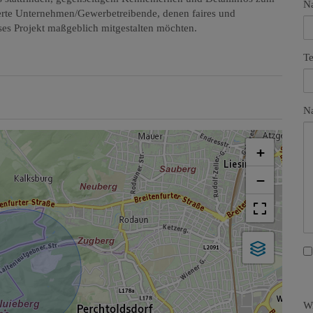
N
ierte Unternehmen/Gewerbetreibende, denen faires und
eses Projekt maßgeblich mitgestalten möchten.
Te
Na
+
−
Wi