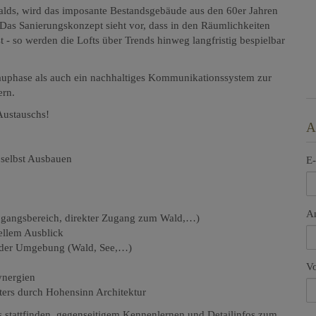
walds, wird das imposante Bestandsgebäude aus den 60er Jahren
Das Sanierungskonzept sieht vor, dass in den Räumlichkeiten
t - so werden die Lofts über Trends hinweg langfristig bespielbar
auphase als auch ein nachhaltiges Kommunikationssystem zur
ern.
Austauschs!
A
 selbst Ausbauen
E-
A
ingangsbereich, direkter Zugang zum Wald,…)
ellem Ausblick
n der Umgebung (Wald, See,…)
V
ynergien
ters durch Hohensinn Architektur
 stattfinden
, gegenseitigem Kennenlernen und Detailinfos zum