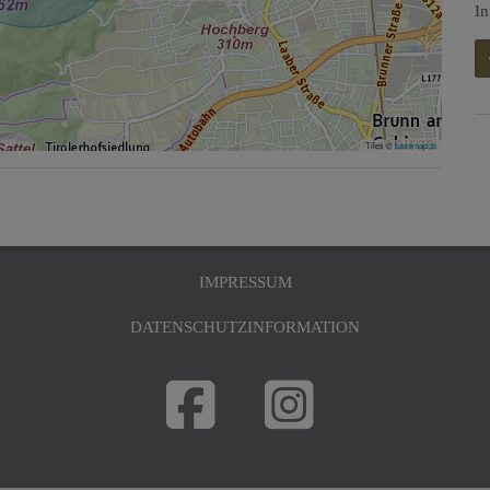
In
Tiles ©
basemap.at
IMPRESSUM
DATENSCHUTZINFORMATION