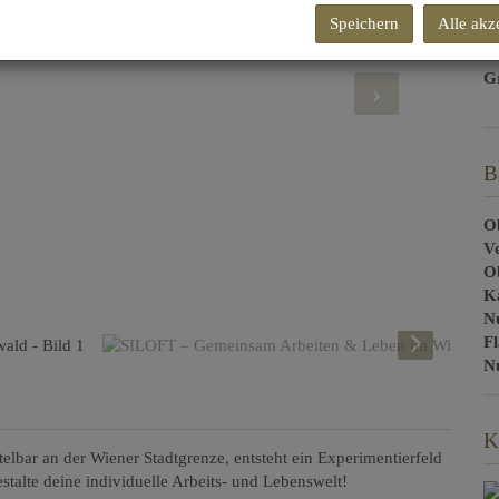
Speichern
Alle akz
G
G
B
Ob
V
O
K
N
F
Nu
K
lbar an der Wiener Stadtgrenze, entsteht ein Experimentierfeld
talte deine individuelle Arbeits- und Lebenswelt!