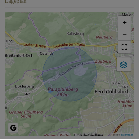
Lageplan
+
−
Tiles ©
basemap.at