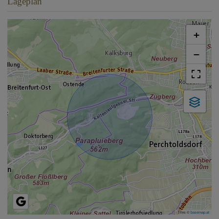
Lageplan
+
−
Tiles ©
basemap.at