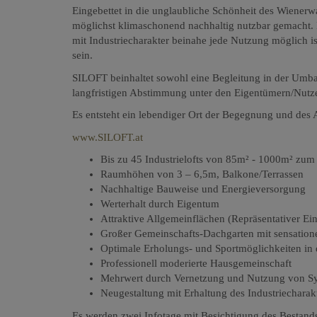
Eingebettet in die unglaubliche Schönheit des Wiener
möglichst klimaschonend nachhaltig nutzbar gemacht. 
mit Industriecharakter beinahe jede Nutzung möglich is
sein.
SILOFT beinhaltet sowohl eine Begleitung in der Umb
langfristigen Abstimmung unter den Eigentümern/Nutz
Es entsteht ein lebendiger Ort der Begegnung und des 
www.SILOFT.at
Bis zu 45 Industrielofts von 85m² - 1000m² zum
Raumhöhen von 3 – 6,5m, Balkone/Terrassen
Nachhaltige Bauweise und Energieversorgung
Werterhalt durch Eigentum
Attraktive Allgemeinflächen (Repräsentativer E
Großer Gemeinschafts-Dachgarten mit sensation
Optimale Erholungs- und Sportmöglichkeiten i
Professionell moderierte Hausgemeinschaft
Mehrwert durch Vernetzung und Nutzung von S
Neugestaltung mit Erhaltung des Industriecharak
Es werden zwei Infotage mit Besichtigung des Bestand