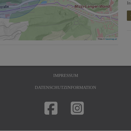
In
Tiles ©
basemap.at
IMPRESSUM
DATENSCHUTZINFORMATION