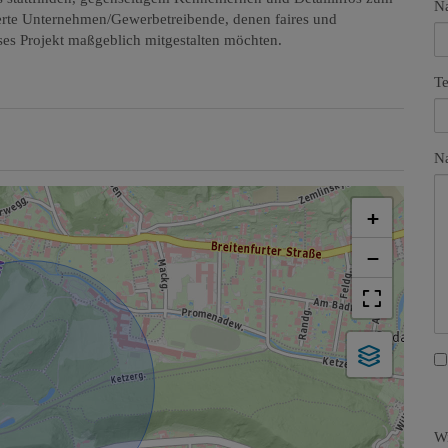
N
ierte Unternehmen/Gewerbetreibende, denen faires und
eses Projekt maßgeblich mitgestalten möchten.
Te
Na
+
−
Wi