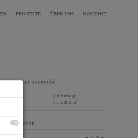
IEN
PROJEKTE
ÜBER UNS
KONTAKT
asisdaten zur Immobilie
aufpreis
auf Anfrage
2
läche
ca. 1.000 m
reisinformation
ufpreis:
auf Anfrage