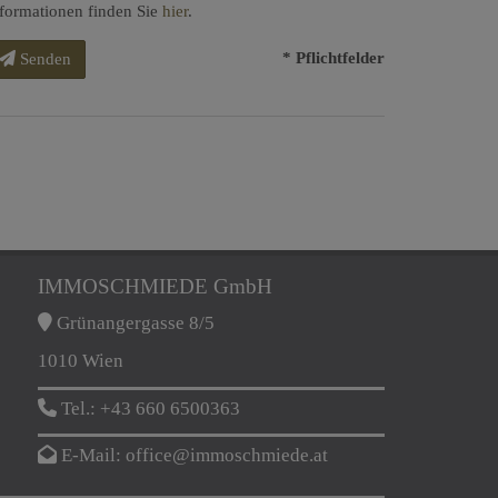
formationen finden Sie
hier
.
* Pflichtfelder
Senden
IMMOSCHMIEDE GmbH
Grünangergasse 8/5
1010 Wien
Tel.:
+43 660 6500363
E-Mail:
office@immoschmiede.at