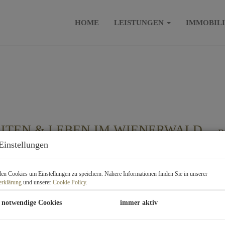
HOME
LEISTUNGEN
IMMOBIL
EITEN & LEBEN IM WIENERWALD
B
Einstellungen
K
F
n Cookies um Einstellungen zu speichern. Nähere Informationen finden Sie in unserer
erklärung
und unserer
Cookie Policy
.
P
 notwendige Cookies
immer aktiv
Ka