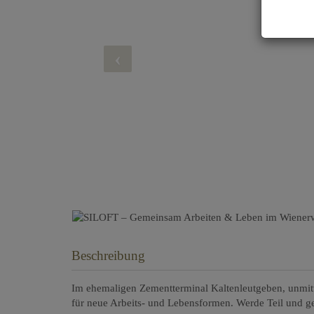
Beschreibung
Im ehemaligen Zementterminal Kaltenleutgeben, unmitte
für neue Arbeits- und Lebensformen. Werde Teil und ges