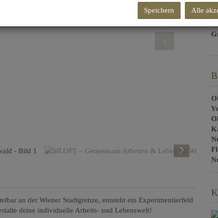
Speichern
Alle akz
G
G
B
Ob
V
O
K
N
F
Nu
K
lbar an der Wiener Stadtgrenze, entsteht ein Experimentierfeld
talte deine individuelle Arbeits- und Lebenswelt!