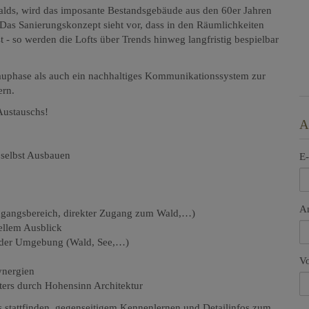
walds, wird das imposante Bestandsgebäude aus den 60er Jahren
Das Sanierungskonzept sieht vor, dass in den Räumlichkeiten
t - so werden die Lofts über Trends hinweg langfristig bespielbar
auphase als auch ein nachhaltiges Kommunikationssystem zur
ern.
Austauschs!
A
 selbst Ausbauen
E-
A
ingangsbereich, direkter Zugang zum Wald,…)
ellem Ausblick
n der Umgebung (Wald, See,…)
V
ynergien
ters durch Hohensinn Architektur
s stattfinden, gegenseitigem Kennenlernen und Detailinfos zum