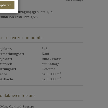
eptieren
rundbucheintragungsgebühr:
1,1%
runderwerbsteuer:
3,5%
asisdaten zur Immobilie
jektnr.
543
ermarktungsart
Kauf
bjektart
Büro / Praxis
aufpreis
auf Anfrage
utzungsart
Gewerbe
2
läche
ca. 1.000 m
2
tzfläche
ca. 1.000 m
ontaktieren Sie uns