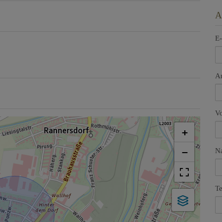
A
E-
A
V
+
−
N
Te