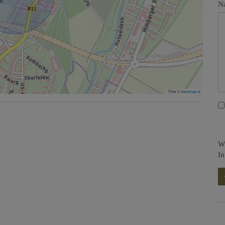
Na
Tiles ©
basemap.at
Wi
In