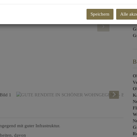
Be
Speichern
Alle akz
m
G
G
B
Ob
V
O
K
N
F
W
Nu
ngegend mit guter Infrastruktur.
G
R
nheiten, davon