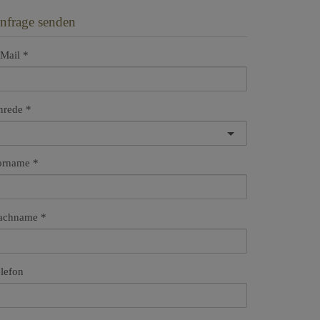
nfrage senden
Mail
nrede
orname
achname
lefon