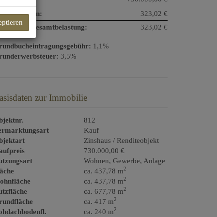
triebskosten:
323,02 €
eptieren
onatliche Gesamtbelastung:
323,02 €
rundbucheintragungsgebühr:
1,1%
runderwerbsteuer:
3,5%
asisdaten zur Immobilie
jektnr.
812
ermarktungsart
Kauf
bjektart
Zinshaus / Renditeobjekt
aufpreis
730.000,00 €
utzungsart
Wohnen
Gewerbe
Anlage
2
läche
ca. 437,78 m
2
ohnfläche
ca. 437,78 m
2
tzfläche
ca. 677,78 m
2
rundfläche
ca. 417 m
2
ohdachbodenfl.
ca. 240 m