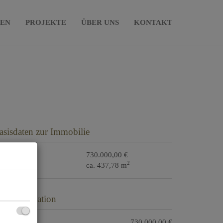
IEN
PROJEKTE
ÜBER UNS
KONTAKT
asisdaten zur Immobilie
aufpreis
730.000,00 €
2
läche
ca. 437,78 m
reisinformation
ufpreis:
730.000,00 €