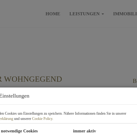
HOME
LEISTUNGEN
IMMOBIL
ER WOHNGEGEND
B
K
Einstellungen
F
n Cookies um Einstellungen zu speichern. Nähere Informationen finden Sie in unserer
erklärung
und unserer
Cookie Policy
.
P
 notwendige Cookies
immer aktiv
Ka