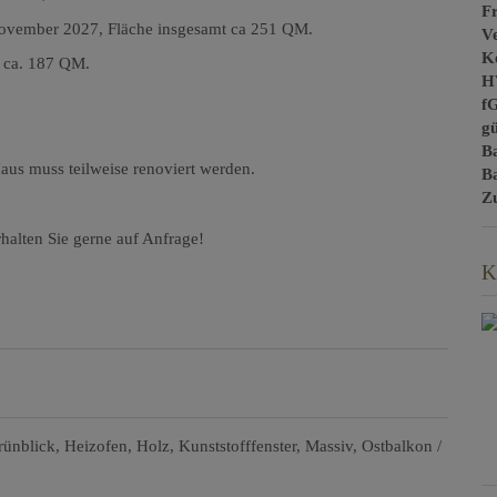
Fr
 November 2027, Fläche insgesamt ca 251 QM.
V
Ke
t ca. 187 QM.
H
f
gü
B
us muss teilweise renoviert werden.
B
Z
halten Sie gerne auf Anfrage!
K
rünblick
Heizofen
Holz
Kunststofffenster
Massiv
Ostbalkon /