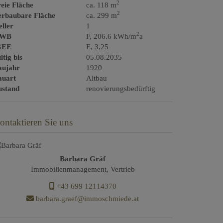
2
eie Fläche
ca. 118 m
2
erbaubare Fläche
ca. 299 m
ller
1
2
WB
F, 206.6 kWh/m
a
GEE
E, 3,25
ltig bis
05.08.2035
aujahr
1920
auart
Altbau
ustand
renovierungsbedürftig
ontaktieren Sie uns
Barbara Gräf
Immobilienmanagement, Vertrieb
+43 699 12114370
barbara.graef@immoschmiede.at