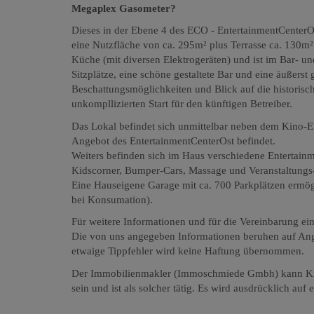
Megaplex Gasometer?
Dieses in der Ebene 4 des ECO - EntertainmentCenterO
eine Nutzfläche von ca. 295m² plus Terrasse ca. 130m² 
Küche (mit diversen Elektrogeräten) und ist im Bar- un
Sitzplätze, eine schöne gestaltete Bar und eine äußerst
Beschattungsmöglichkeiten und Blick auf die histori
unkompllizierten Start für den künftigen Betreiber.
Das Lokal befindet sich unmittelbar neben dem Kino-E
Angebot des EntertainmentCenterOst befindet.
Weiters befinden sich im Haus verschiedene Entertainm
Kidscorner, Bumper-Cars, Massage und Veranstaltungs
Eine Hauseigene Garage mit ca. 700 Parkplätzen ermög
bei Konsumation).
Für weitere Informationen und für die Vereinbarung ei
Die von uns angegeben Informationen beruhen auf Angab
etwaige Tippfehler wird keine Haftung übernommen.
Der Immobilienmakler (Immoschmiede Gmbh) kann Kraf
sein und ist als solcher tätig. Es wird ausdrücklich au