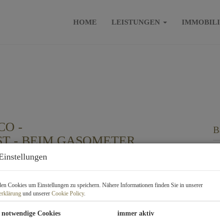
HOME
LEISTUNGEN
IMMOBIL
O -
B
T - BEIM GASOMETER
Mi
Einstellungen
P
n Cookies um Einstellungen zu speichern. Nähere Informationen finden Sie in unserer
erklärung
und unserer
Cookie Policy
.
Ge
 notwendige Cookies
immer aktiv