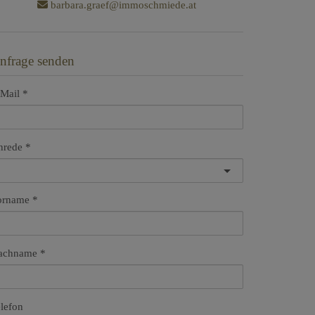
barbara.graef@immoschmiede.at
nfrage senden
Mail
nrede
orname
achname
lefon