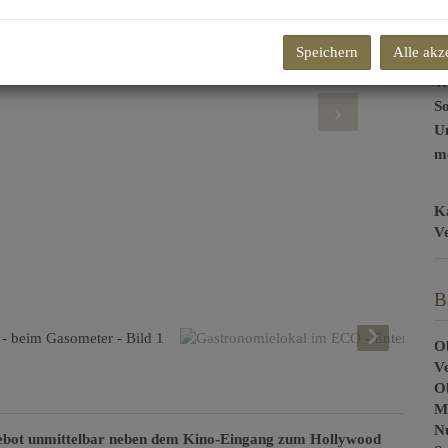
Mi
Be
Speichern
Alle akz
He
W
So
U
mo
K
V
B
Ob
V
O
Mi
N
ngebot unmittelbar neben dem Kino-Eingang zum Hollywood