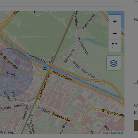
+
Na
−
Wi
In
Tiles ©
basemap.at