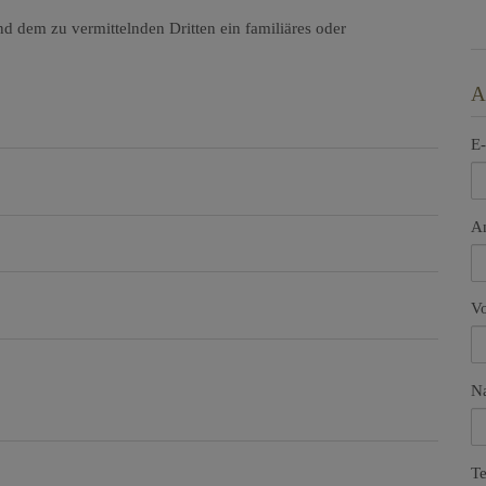
d dem zu vermittelnden Dritten ein familiäres oder
A
E-
A
V
N
Te