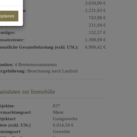
ete:
3.650,00 €
triebskosten:
2.231,93 €
eptieren
izkosten:
743,98 €
armwasser:
231,94 €
nstiges:
132,57 €
msatzsteuer:
1.398,09 €
natliche Gesamtbelastung (exkl. USt.):
6.990,42 €
aution:
4 Bruttomonatsmieten
ergebührung:
Berechnung nach Laufzeit
asisdaten zur Immobilie
jektnr.
837
ermarktungsart
Miete
bjektart
Gastgewerbe
ete (exkl. USt.)
6.014,50 €
utzungsart
Gewerbe