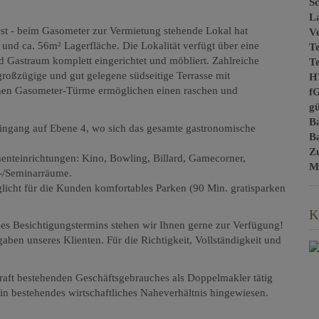
Sc
L
st - beim Gasometer zur Vermietung stehende Lokal hat
Ve
und ca. 56m² Lagerfläche. Die Lokalität verfügt über eine
Te
d Gastraum komplett eingerichtet und möbliert. Zahlreiche
T
 großzügige und gut gelegene südseitige Terrasse mit
H
schen Gasometer-Türme ermöglichen einen raschen und
f
gü
B
ingang auf Ebene 4, wo sich das gesamte gastronomische
B
Z
enteinrichtungen: Kino, Bowling, Billard, Gamecorner,
M
-/Seminarräume.
licht für die Kunden komfortables Parken (90 Min. gratisparken
K
nes Besichtigungstermins stehen wir Ihnen gerne zur Verfügung!
en unseres Klienten. Für die Richtigkeit, Vollständigkeit und
t bestehenden Geschäftsgebrauches als Doppelmakler tätig
f ein bestehendes wirtschaftliches Naheverhältnis hingewiesen.