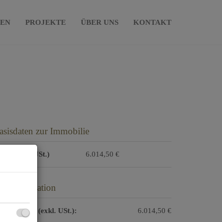
IEN
PROJEKTE
ÜBER UNS
KONTAKT
asisdaten zur Immobilie
ete (exkl. USt.)
6.014,50 €
reisinformation
samtmiete (exkl. USt.):
6.014,50 €