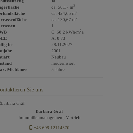
hlüsselfertig
Ja
2
agerfläche
ca. 56,17 m
2
rkaufsfläche
ca. 424,65 m
2
rrassenfläche
ca. 130,67 m
errassen
1
2
WB
C, 68.2 kWh/m
a
GEE
A, 0,73
ltig bis
28.11.2027
aujahr
2001
auart
Neubau
ustand
modernisiert
ax. Mietdauer
5 Jahre
ontaktieren Sie uns
Barbara Gräf
Immobilienmanagement, Vertrieb
+43 699 12114370