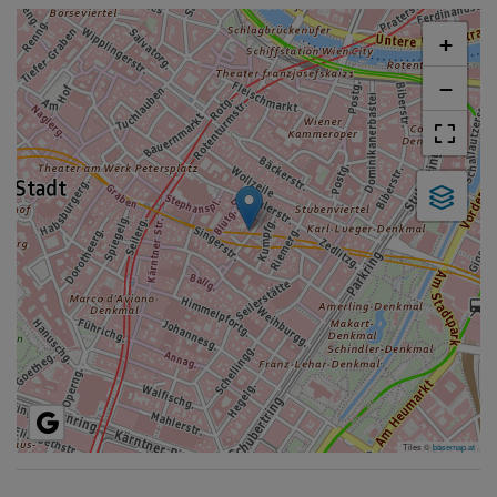
+
−
Tiles ©
basemap.at