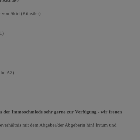
roststraße
von Skirl (Künstler)
1)
ahn A2)
am der Immoschmiede sehr gerne zur Verfügung - wir freuen
heverhältnis mit dem Abgeber/der Abgeberin hin! Irrtum und