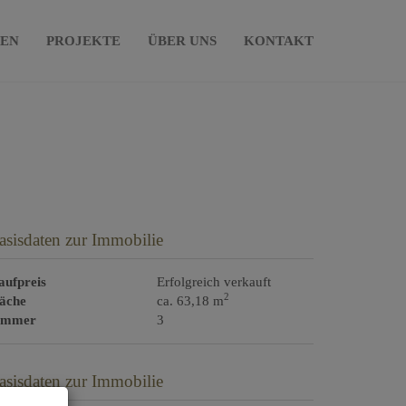
IEN
PROJEKTE
ÜBER UNS
KONTAKT
asisdaten zur Immobilie
aufpreis
Erfolgreich verkauft
2
läche
ca. 63,18 m
immer
3
asisdaten zur Immobilie