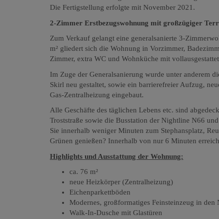
Die Fertigstellung erfolgte mit November 2021.
2-Zimmer Erstbezugswohnung mit großzügiger Ter
Zum Verkauf gelangt eine generalsanierte 3-Zimmerwohn
m² gliedert sich die Wohnung in Vorzimmer, Badezim
Zimmer, extra WC und Wohnküche mit vollausgestattet
Im Zuge der Generalsanierung wurde unter anderem d
Skirl neu gestaltet, sowie ein barrierefreier Aufzug, n
Gas-Zentralheizung eingebaut.
Alle Geschäfte des täglichen Lebens etc. sind abgedeckt
Troststraße sowie die Busstation der Nightline N66 u
Sie innerhalb weniger Minuten zum Stephansplatz, Reuma
Grünen genießen? Innerhalb von nur 6 Minuten erreich
Highlights und Ausstattung der Wohnung:
ca. 76 m²
neue Heizkörper (Zentralheizung)
Eichenparkettböden
Modernes, großformatiges Feinsteinzeug in den
Walk-In-Dusche mit Glastüren