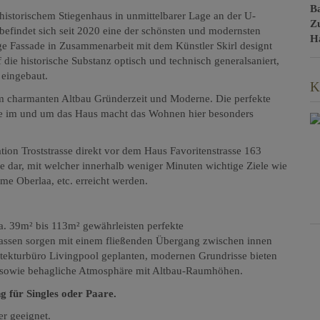
B
istorischem Stiegenhaus in unmittelbarer Lage an der U-
Z
 befindet sich seit 2020 eine der schönsten und modernsten
H
ge Fassade in Zusammenarbeit mit dem Künstler Skirl designt
ie historische Substanz optisch und technisch generalsaniert,
eingebaut.
K
 im charmanten Altbau Gründerzeit und Moderne.
Die perfekte
 im und um das Haus macht das Wohnen hier besonders
on Troststrasse direkt vor dem Haus Favoritenstrasse 163
ie dar, mit welcher innerhalb weniger Minuten wichtige Ziele wie
me Oberlaa, etc. erreicht werden.
. 39m² bis 113m² gewährleisten perfekte
assen sorgen mit einem fließenden Übergang zwischen innen
tekturbüro Livingpool geplanten, modernen Grundrisse bieten
 sowie behagliche Atmosphäre mit Altbau-Raumhöhen.
 für Singles oder Paare.
r geeignet.