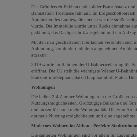
Das Gründerzeit-Eckhaus mit solider Bausubstanz und h
Bahnstation Trostrasse fällt auf. Im Erdgeschoßbereich
Apotheken des Landes, die ebenso wie die straßenseiti
wurde. Die Immobilie wurde unter Rücksichtnahme auf d
gedämmt, das Dachgeschoß ausgebaut und ein Aufzug 
Mit den neu geschaffenen Freiflächen verbinden sich
Anbindung, kombiniert mit dem angenehmen Ambiente
attraktiv.
2019 wurde im Rahmen der U-Bahnerweiterung die Stati
eröffnet.
Die U1 stellt die wichtigste Wiener U-Bahnlin
Stadzentrum/Stephansplatz, Hauptbahnhof, Prater, Ther
Wohnungen
Die hellen 2-4 Zimmer Wohnungen in der Größe von ca
Nutzungsmöglichkeiten. Großzügige Balkone und Terr
und außen für noch mehr Wohnqualität.
Die vom Archi
optimale Nutzungsmöglichkeiten und eine angenehme
Modernes Wohnen im Altbau - Perfekte Stadtwohnung
Die sanierten Wohnungen sind vor allem für Eigennutze