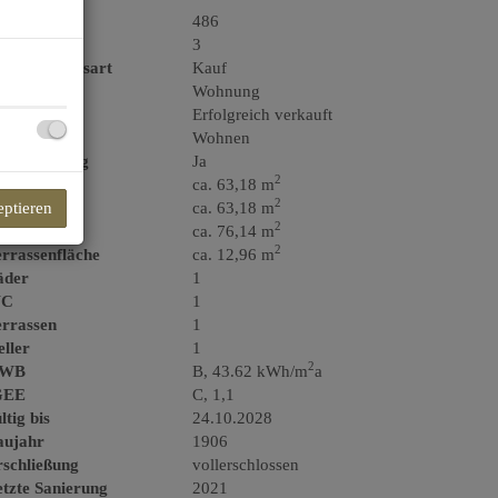
jektnr.
486
immer
3
ermarktungsart
Kauf
bjektart
Wohnung
aufpreis
Erfolgreich verkauft
utzungsart
Wohnen
hlüsselfertig
Ja
2
läche
ca. 63,18 m
2
eptieren
ohnfläche
ca. 63,18 m
2
tzfläche
ca. 76,14 m
2
rrassenfläche
ca. 12,96 m
äder
1
C
1
errassen
1
ller
1
2
WB
B, 43.62 kWh/m
a
GEE
C, 1,1
ltig bis
24.10.2028
aujahr
1906
rschließung
vollerschlossen
tzte Sanierung
2021