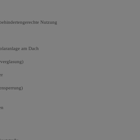
behindertengerechte Nutzung
Solaranlage am Dach
rverglasung)
er
tensperrung)
en