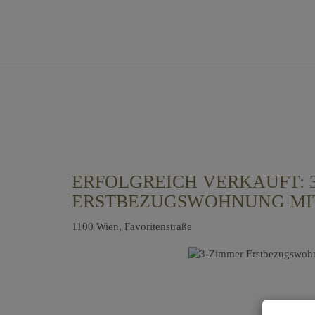
ERFOLGREICH VERKAUFT: 
ERSTBEZUGSWOHNUNG MIT
1100 Wien
, Favoritenstraße