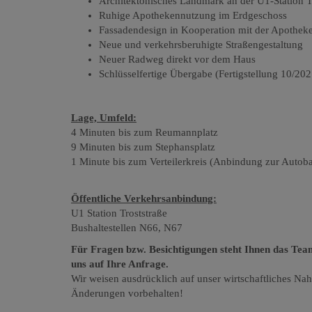
Architektonisches Landmark an der U1-Station T
Ruhige Apothekennutzung im Erdgeschoss
Fassadendesign in Kooperation mit der Apotheke 
Neue und verkehrsberuhigte Straßengestaltung
Neuer Radweg direkt vor dem Haus
Schlüsselfertige Übergabe (Fertigstellung 10/202
Lage, Umfeld:
4 Minuten bis zum Reumannplatz
9 Minuten bis zum Stephansplatz
1 Minute bis zum Verteilerkreis (Anbindung zur Autob
Öffentliche Verkehrsanbindung:
U1 Station Troststraße
Bushaltestellen N66, N67
Für Fragen bzw. Besichtigungen steht Ihnen das Te
uns auf Ihre Anfrage.
Wir weisen ausdrücklich auf unser wirtschaftliches Na
Änderungen vorbehalten!