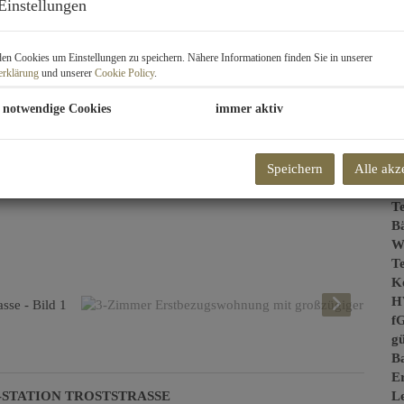
Einstellungen
Ob
Z
V
n Cookies um Einstellungen zu speichern. Nähere Informationen finden Sie in unserer
erklärung
und unserer
Cookie Policy
.
O
K
 notwendige Cookies
immer aktiv
N
Sc
F
Speichern
Alle akz
W
Nu
Te
B
W
T
Ke
H
f
gü
B
E
-STATION TROSTSTRASSE
Le