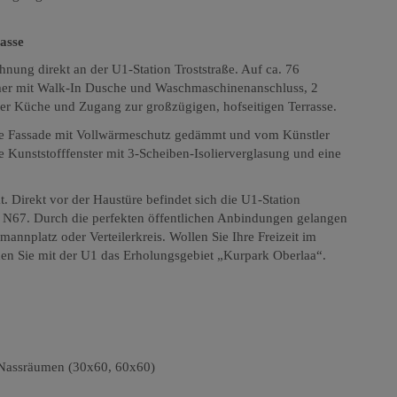
rasse
ung direkt an der U1-Station Troststraße. Auf ca. 76
mer mit Walk-In Dusche und Waschmaschinenanschluss, 2
er Küche und Zugang zur großzügigen, hofseitigen Terrasse.
ie Fassade mit Vollwärmeschutz gedämmt und vom Künstler
eue Kunststofffenster mit 3-Scheiben-Isolierverglasung und eine
. Direkt vor der Haustüre befindet sich die U1-Station
nd N67. Durch die perfekten öffentlichen Anbindungen gelangen
nnplatz oder Verteilerkreis. Wollen Sie Ihre Freizeit im
en Sie mit der U1 das Erholungsgebiet „Kurpark Oberlaa“.
 Nassräumen (30x60, 60x60)