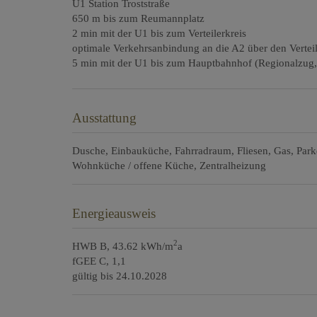
U1 Station Troststraße
650 m bis zum Reumannplatz
2 min mit der U1 bis zum Verteilerkreis
optimale Verkehrsanbindung an die A2 über den Verteil
5 min mit der U1 bis zum Hauptbahnhof (Regionalzug, 
Ausstattung
Dusche
Einbauküche
Fahrradraum
Fliesen
Gas
Park
Wohnküche / offene Küche
Zentralheizung
Energieausweis
2
HWB
B, 43.62 kWh/m
a
fGEE
C, 1,1
gültig bis
24.10.2028