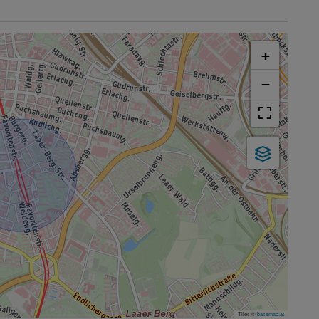
+
−
Tiles ©
basemap.at