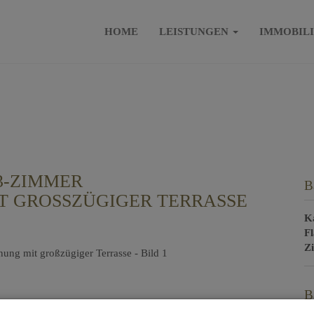
HOME
LEISTUNGEN
IMMOBIL
3-ZIMMER
B
 GROSSZÜGIGER TERRASSE
K
F
Z
B