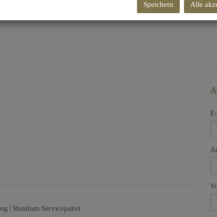
Speichern
Alle akz
A
E-
A
V
uung | Rundum-Servicepaket