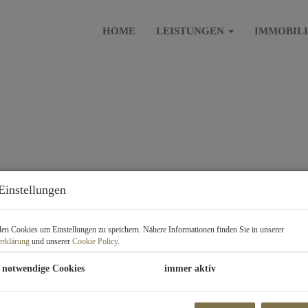
HOME
LEISTUNGEN
IMMOBIL
Einstellungen
EN IN UNMITTELBARER NÄHE
B
ENFELDGASSE
Pr
n Cookies um Einstellungen zu speichern. Nähere Informationen finden Sie in unserer
erklärung
und unserer
Cookie Policy
.
 notwendige Cookies
immer aktiv
K