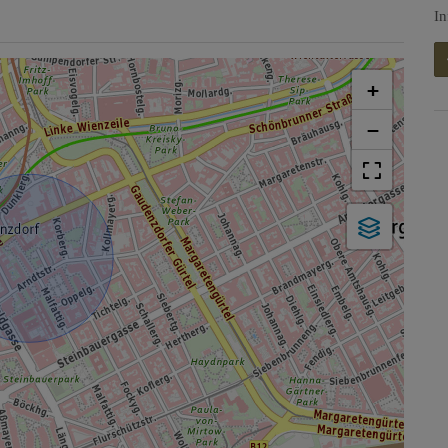
In
+
−