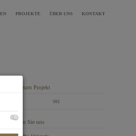
IEN
PROJEKTE
ÜBER UNS
KONTAKT
asisdaten zum Projekt
ojektnr.
582
ontaktieren Sie uns