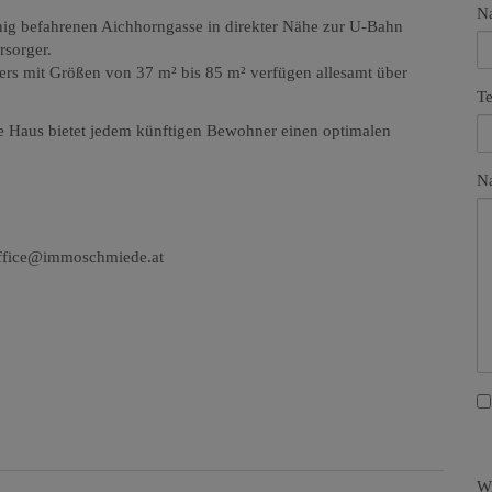
N
nig befahrenen Aichhorngasse in direkter Nähe zur U-Bahn
rsorger.
s mit Größen von 37 m² bis 85 m² verfügen allesamt über
Te
e Haus bietet jedem künftigen Bewohner einen optimalen
Na
 office@immoschmiede.at
Wi