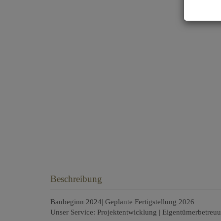
Beschreibung
Baubeginn 2024| Geplante Fertigstellung 2026
Unser Service: Projektentwicklung | Eigentümerbetre