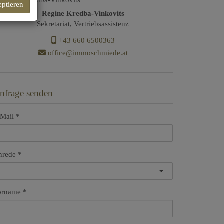
eptieren
Regine Kredba-Vinkovits
Sekretariat, Vertriebsassistenz
+43 660 6500363
office@immoschmiede.at
nfrage senden
Mail
nrede
orname