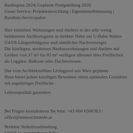
Baubeginn 2024| Geplante Fertigstellung 2026
Unser Service: Projektentwicklung | Eigentümerbetreuung |
Rundum-Servicepaket
Hier entstehen Wohnungen und Ateliers in der sehr wenig
befahrenen Aichhorngasse in direkter Nähe zur U-Bahn Station
U4/U6 Längenfeldgasse und sämtlicher Nachversorger.
Die künftigen, modernen Neubauwohnungen und Ateliers mit
Größen von 37 m² bis 85 m² verfügen allesamt über Freiflächen
als Loggien, Balkone oder Dachterrassen.
Das vom Architekturbüro Livingpool aus Wien geplante
Haus bietet jedem künftigen Bewohner einen optimalen Grundriss
mit zugehöriger Freifläche.
Lebensqualität garantiert.
Bei Fragen kontaktieren Sie bitte: +43 660 6500363 |
office@immoschmiede.at
Perfekte Verkehrsanbindung
U4/U6 in unmittelbarer Nähe